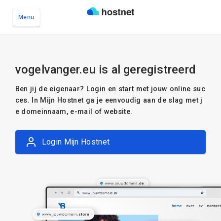
Menu
Ga naar de hoofdinhoud
vogelvanger.eu is al geregistreerd
Ben jij de eigenaar? Login en start met jouw online suc
ces. In Mijn Hostnet ga je eenvoudig aan de slag met j
e domeinnaam, e-mail of website.
Login Mijn Hostnet