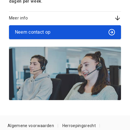
dagen per week.
Meer info
Neem contact op
Algemene voorwaarden
Herroepingsrecht